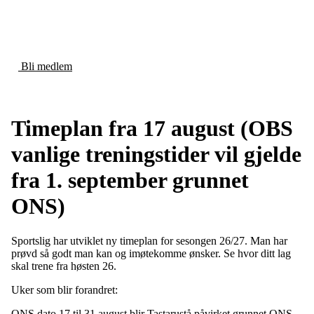
HÅNDBALLKLUBB
Bli medlem
Timeplan fra 17 august (OBS
vanlige treningstider vil gjelde
fra 1. september grunnet
ONS)
Sportslig har utviklet ny timeplan for sesongen 26/27. Man har
prøvd så godt man kan og imøtekomme ønsker. Se hvor ditt lag
skal trene fra høsten 26.
Uker som blir forandret:
ONS dato 17 til 31 august blir Tastarustå påvirket grunnet ONS