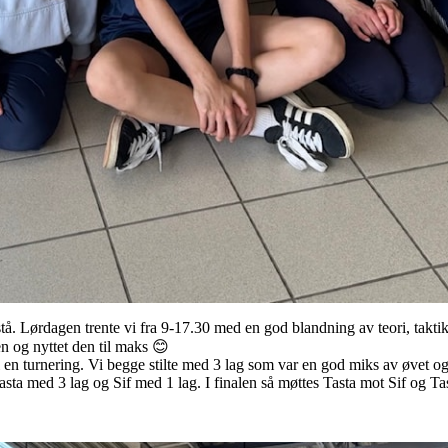
stå. Lørdagen trente vi
fra 9-17.30
med en god blandning av teori, taktik
en og nyttet den til maks 😊
l en turnering. Vi begge stilte med 3 lag som var en god miks av øvet og
sta med 3 lag og Sif med 1 lag. I finalen så møttes Tasta mot Sif og T