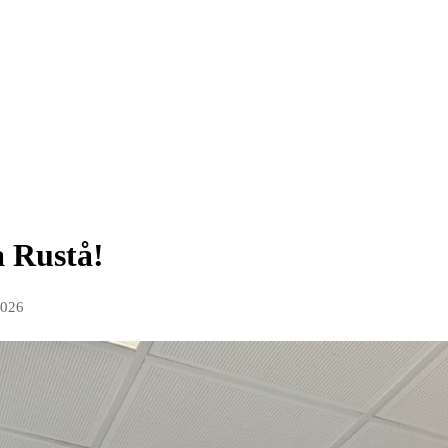
a Rustå!
2026