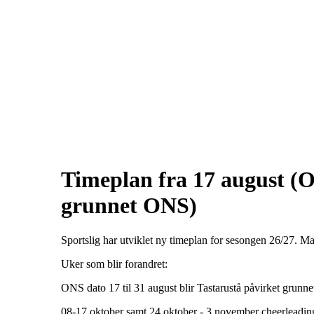
Timeplan fra 17 august (OB
grunnet ONS)
Sportslig har utviklet ny timeplan for sesongen 26/27. M
Uker som blir forandret:
ONS dato 17 til 31 august blir Tastarustå påvirket grun
08-17 oktober samt 24 oktober - 3 november cheerleading s