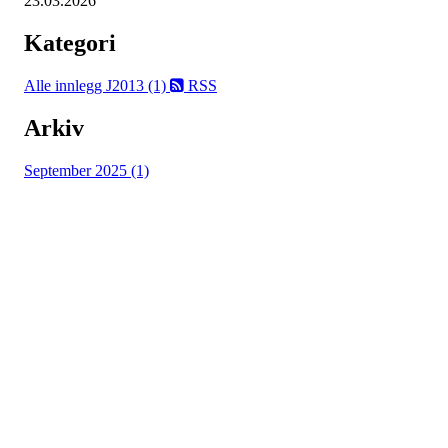
23.03.2026
Kategori
Alle innlegg
J2013 (1)
RSS
Arkiv
September 2025 (1)
Tasta Hånballklubb
Postboks 5032 Dusavik
Org. nr.: 983 923 232
+ 47 815 493 00
post@tastahandball.no